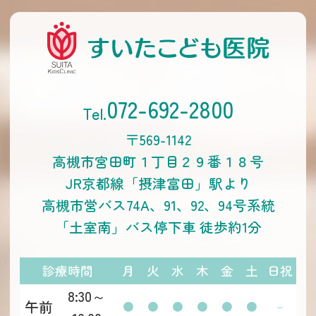
072-692-2800
〒569-1142
高槻市宮田町１丁目２９番１８号
JR京都線「摂津富田」駅より
高槻市営バス74A、91、92、94号系統
「土室南」バス停下車 徒歩約1分
診療時間
月
火
水
木
金
土
日祝
8:30～
午前
●
●
●
●
●
●
－