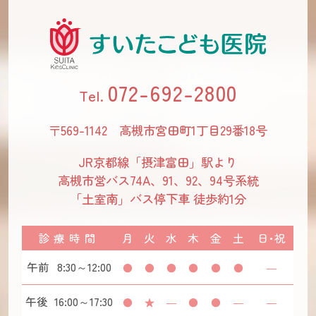
072-692-2800
〒569-1142 高槻市宮田町1丁目29番18号
JR京都線「摂津富田」駅より
高槻市営バス74A、91、92、94号系統
「土室南」バス停下車 徒歩約1分
診療時間
月
火
水
木
金
土
日･祝
午前
8:30～12:00
●
●
●
●
●
●
―
午後
16:00～17:30
●
★
―
●
●
―
―