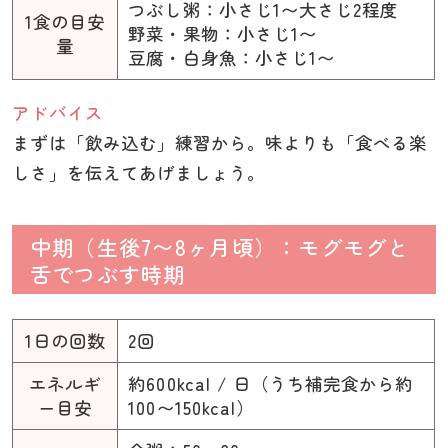
つぶし粥：小さじ1〜大さじ2程度
1食の目安
野菜・果物：小さじ1〜
量
豆腐・白身魚：小さじ1〜
アドバイス
まずは「飲み込む」練習から。味よりも「食べる楽
しさ」を伝えてあげましょう。
中期（生後7〜8ヶ月頃）：モグモグと
舌でつぶす時期
1日の回数
2回
エネルギ
約600kcal / 日（うち補完食から約
ー目安
100〜150kcal）