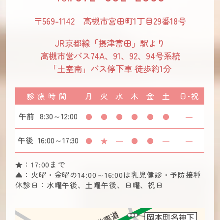
〒569-1142 高槻市宮田町1丁目29番18号
JR京都線「摂津富田」駅より
高槻市営バス74A、91、92、94号系統
「土室南」バス停下車 徒歩約1分
診療時間
月
火
水
木
金
土
日･祝
午前
8:30～12:00
●
●
●
●
●
●
―
午後
16:00～17:30
●
★
―
●
●
―
―
★：
17:00まで
▲：
火曜・金曜の14:00～16:00は乳児健診・予防接種
休診日：
水曜午後、土曜午後、日曜、祝日