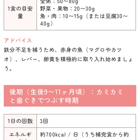
全粥：50〜80g
1食の目安
野菜・果物：20〜30g
量
魚・肉：10〜15g（または豆腐30〜
40g）
アドバイス
鉄分不足を補うため、赤身の魚（マグロやカツ
オ）、レバー、卵黄を積極的に取り入れ始めましょ
う。
後期（生後9〜11ヶ月頃）：カミカミ
と歯ぐきでつぶす時期
1日の回数
3回
エネルギ
約700kcal / 日（うち補完食から約