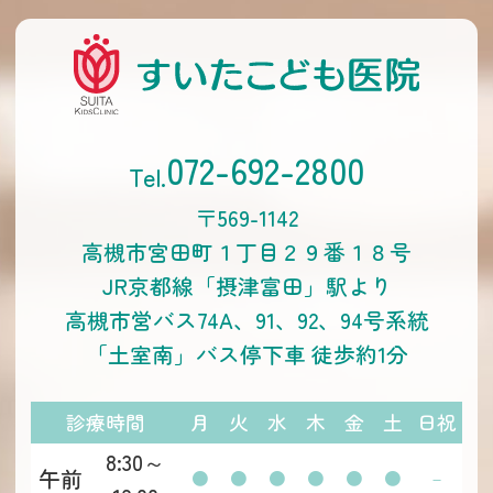
072-692-2800
〒569-1142
高槻市宮田町１丁目２９番１８号
JR京都線「摂津富田」駅より
高槻市営バス74A、91、92、94号系統
「土室南」バス停下車 徒歩約1分
診療時間
月
火
水
木
金
土
日祝
8:30～
午前
●
●
●
●
●
●
－