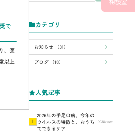
相談室
カテゴリ
奨で
お知らせ （31）
り、医
童以上
ブログ （18）
人気記事
2026年の手足口病。今年の
ウイルスの特徴と、おうち
9030views
でできるケア