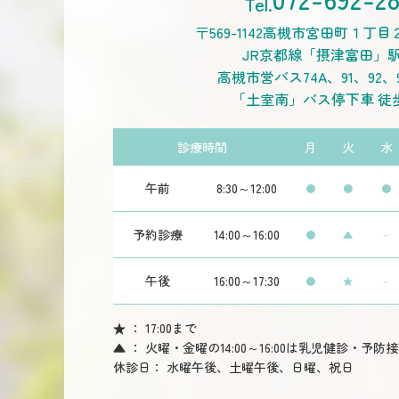
〒569-1142
高槻市宮田町１丁目
JR京都線「摂津富田」
高槻市営バス74A、91、92、
「土室南」バス停下車 徒
診療時間
月
火
水
午前
8:30～
12:00
●
●
●
予約
診療
14:00～
16:00
●
▲
－
午後
16:00～
17:30
●
★
－
★ ： 17:00まで
▲ ： 火曜・金曜の14:00～16:00は乳児健診・予防
休診日： 水曜午後、土曜午後、日曜、祝日