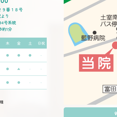
２９番１８号
駅より
94号系統
歩約1分
木
金
土
日祝
●
●
●
－
●
▲
－
－
●
●
－
－
接種