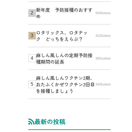
新年度 予防接種のおすす
5549views
め
ロタリックス、ロタテッ
4103views
ク どっちをえらぶ？
麻しん風しんの定期予防接
3851views
種期間の延長
麻しん風しんワクチン2期、
おたふくかぜワクチン2回目
3405views
を接種しましょう
最新の投稿