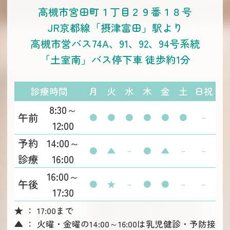
高槻市宮田町１丁目２９番１８号
JR京都線「摂津富田」駅より
高槻市営バス74A、91、92、94号系統
「土室南」バス停下車 徒歩約1分
診療時間
月
火
水
木
金
土
日祝
8:30～
午前
●
●
●
●
●
●
－
12:00
予約
14:00～
●
▲
－
●
▲
－
－
診療
16:00
16:00～
午後
●
★
－
●
●
－
－
17:30
★ ： 17:00まで
▲ ： 火曜・金曜の14:00～16:00は乳児健診・予防接